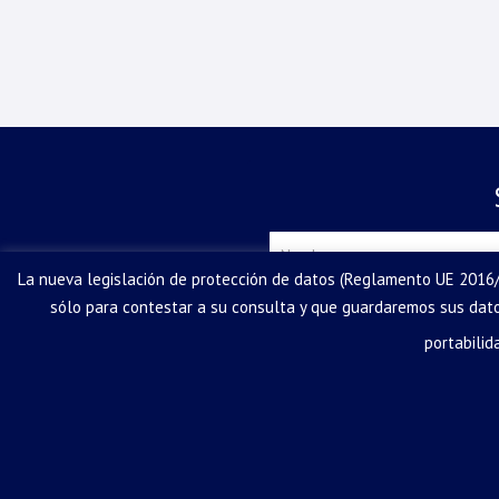
La nueva legislación de protección de datos (Reglamento UE 2016/
sólo para contestar a su consulta y que guardaremos sus datos
Tus datos personales serán tratados
curso a tu solicitud. Podrás ejercer
portabili
He leído y acepto el
Aviso leg