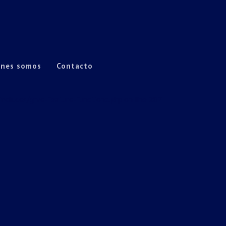
énes somos
Contacto
cludes/grve-feature-functions.php
on line
287