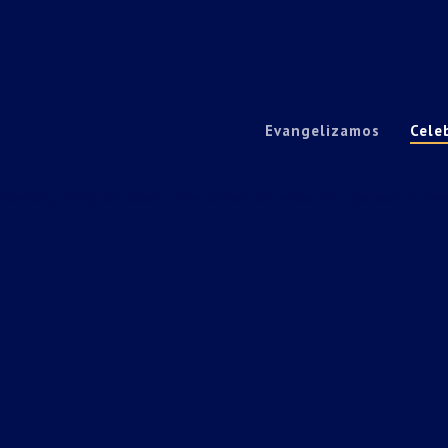
Evangelizamos
Cele
Warning
: Trying to access array offset on value of type bool in
/va