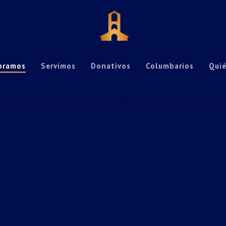
bramos
Servimos
Donativos
Columbarios
Qui
r/www/vhosts/smcana.es/httpdocs/wp-content/themes/movedo/in