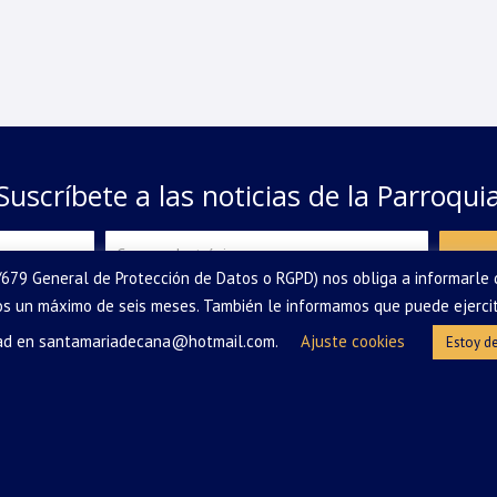
Suscríbete a las noticias de la Parroqui
679 General de Protección de Datos o RGPD) nos obliga a informarle
 un máximo de seis meses. También le informamos que puede ejercitar 
 por Parroquia Santa María de Caná (CIF: R7800999), en su condición de Respo
 tus derechos sobre ellos dirigiendo una petición a
santamariadecana@hotmail
dad en santamariadecana@hotmail.com.
Ajuste cookies
Estoy d
al y política de privacidad