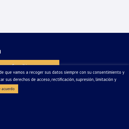
a
Suscribirse
 de que vamos a recoger sus datos siempre con su consentimiento y
sus derechos de acceso, rectificación, supresión, limitación y
nsable de Tratamiento, para dar
.com
.
e acuerdo