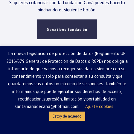
Si quieres colaborar con la fundación Caná puedes hacerlo
pinchando el siguiente botón.
Donativos fundación
La nueva legislación de protección de datos (Reglamento UE
2016/679 General de Protección de Datos o RGPD) nos obliga a
Más información sobre deducciones para personas físicas
informarle de que vamos a recoger sus datos siempre con su
consentimiento y sólo para contestar a su consulta y que
guardaremos sus datos un máximo de seis meses. También le
Ver cuadro
informamos que puede ejercitar sus derechos de acceso,
rectificación, supresión, limitación y portabilidad en
santamariadecana@hotmail.com.
Ajuste cookies
Estoy de acuerdo
Suscríbete a las noticias de la
Parroquia