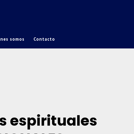
énes somos
Contacto
s espirituales